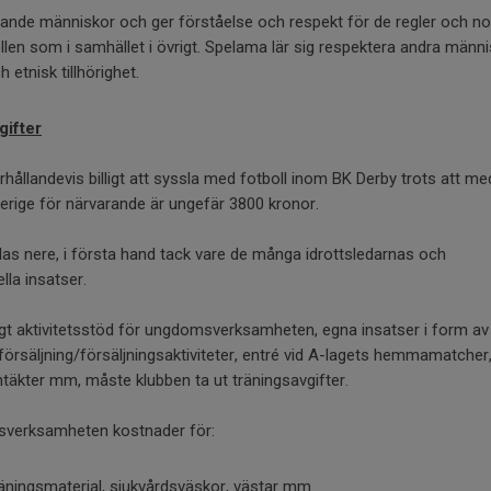
nnande människor och ger förståelse och respekt för de regler och 
llen som i samhället i övrigt. Spelama lär sig respektera andra männ
h etnisk tillhörighet.
gifter
rhållandevis billigt att syssla med fotboll inom BK Derby trots att m
erige för närvarande är ungefär 3800 kronor.
as nere, i första hand tack vare de många idrottsledarnas och
la insatser.
gt aktivitetsstöd för ungdomsverksamheten, egna insatser i form av
rsäljning/försäljningsaktiviteter, entré vid A-lagets hemmamatcher
täkter mm, måste klubben ta ut träningsavgifter.
sverksamheten kostnader för:
träningsmaterial, sjukvårdsväskor, västar mm