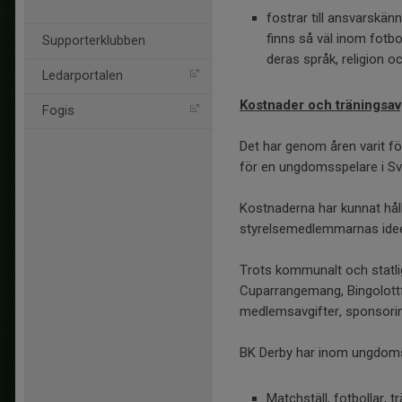
fostrar till ansvarskä
finns så väl inom fotbo
Supporterklubben
deras språk, religion oc
Ledarportalen
Kostnader och träningsav
Fogis
Det har genom åren varit fö
för en ungdomsspelare i Sv
Kostnaderna har kunnat håll
styrelsemedlemmarnas ideel
Trots kommunalt och statli
Cuparrangemang, Bingolottfö
medlemsavgifter, sponsorin
BK Derby har inom ungdom
Matchställ, fotbollar, 