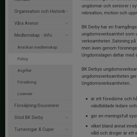
ungdomar och seniorer i syf
Organisation och Historik
rekreation, motion och uppn
Våra Arenor
BK Derby har en framgångsr
ungdomsverksamhet som ut
Medlemskap - Info
verksamheten. Satsning på 
Ansökan medlemskap
men även genom föreningens
Ungdomslagen deltar med st
Policy
BK Derbys ungdomsverksamhe
Avgifter
ungdomsverksamheten ger mö
Försäkring
Ungdomsverksamheten...
Licenser
är ett föredöme och hå
Försäljning/Souvenirer
välutbildade ledare och
ger en meningsfull syss
Stöd BK Derby
vilket bland annat inne
Turneringar & Cuper
våld och droger är ett 