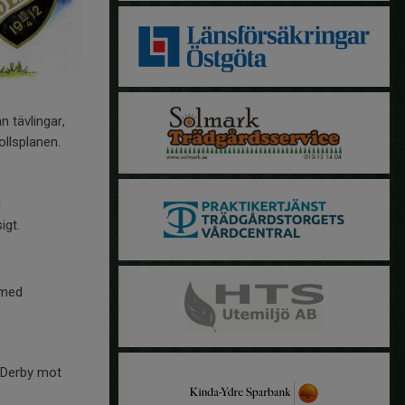
 tävlingar,
llsplanen.
i
igt.
 med
. Derby mot