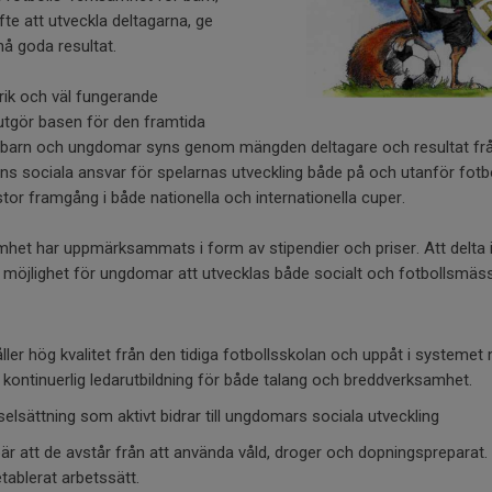
te att utveckla deltagarna, ge
å goda resultat.
ik och väl fungerande
gör basen för den framtida
barn och ungdomar syns genom mängden deltagare och resultat från
 sociala ansvar för spelarnas utveckling både på och utanför fotbo
or framgång i både nationella och internationella cuper.
t har uppmärksammats i form av stipendier och priser. Att delta 
jlighet för ungdomar att utvecklas både socialt och fotbollsmäss
ller hög kvalitet från den tidiga fotbollsskolan och uppåt i systemet
 kontinuerlig ledarutbildning för både talang och breddverksamhet.
elsättning som aktivt bidrar till ungdomars sociala utveckling
bär att de avstår från att använda våld, droger och dopningspreparat
etablerat arbetssätt.