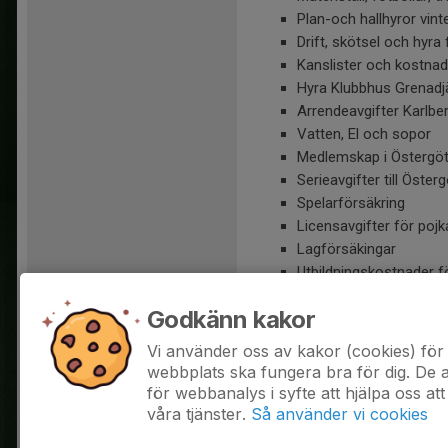
Plan-och hallhyror vinte
Drift, skötsel och hyra
Kanslister och kostnad
Hyra Klubbhus Grenadj
Arrendeavgifter Karlbe
Vatten, El och sopor
Medlemskap i Östergöt
Serieavgifter till Öste
Spelarförsäkring
Licensavgifter för pojk
Lagförsäkingar
Utbildningskostnader 
Utbildningskostnader f
Godkänn kakor
Domaravgifter
Förbrukningsmaterial
Vi använder oss av kakor (cookies) för 
Vimplar, plaketter och 
webbplats ska fungera bra för dig. De
för webbanalys i syfte att hjälpa oss att
våra tjänster.
Så använder vi cookies