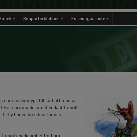
Bollek
Supporterklubben
Föreningsarbete
ing som under drygt 100 år haft många
t. För närvarande är det endast fotboll
 Derby har en bred bas för den
a fotbolls-verksamhet för barn,