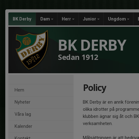
BK Derby
Dam
Herr
Junior
Ungdom
BK DERBY
Sedan 1912
Policy
Hem
BK Derby är en anrik fören
Nyheter
olika idrotter på programme
Våra lag
klubben ägnar sig åt och BK
verksamheten.
Kalender
Målsättningen är att bedriv
Kontakt