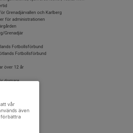
rtid
 för Grenadjärvallen och Karlberg
er för administrationen
ärgården
rg/Grenadjär
lands Fotbollsförbund
rgötlands Fotbollsförbund
ar över 12 år
för domare
ör ledare/tränare
att vår
diplom, avslutningar
 används även
 förbättra