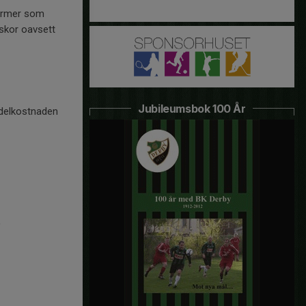
normer som
iskor oavsett
Jubileumsbok 100 År
edelkostnaden
,