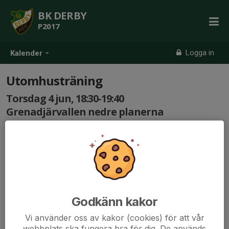
BK DERBY
P2017
Logga in
Kalender
Utomhusträning
Torsdag 4 jun, 18:30-19:40
Grenadjärvallen nedre planerna
Samling: 18:30
Godkänn kakor
Vi använder oss av kakor (cookies) för att vår
webbplats ska fungera bra för dig. De används