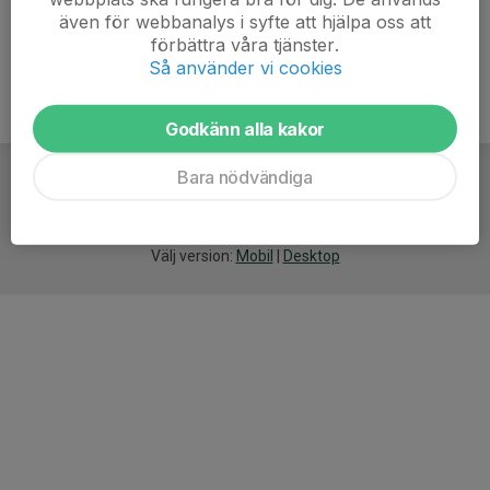
även för webbanalys i syfte att hjälpa oss att
förbättra våra tjänster.
Så använder vi cookies
Godkänn alla kakor
Bara nödvändiga
För
smarta
idrottsföreningar
Välj version:
Mobil
|
Desktop