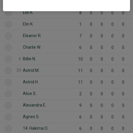
25
Elise L.
7
0
0
0
0
Elin K.
8
0
0
0
0
Elin K.
1
0
0
0
0
Eleanor R.
7
0
0
0
0
Charlie W.
6
0
0
0
0
6
Billie N.
10
0
0
0
0
39
Astrid M.
11
0
0
0
0
Astrid H.
11
0
0
0
0
Alice S.
2
0
0
0
0
Alexandra E.
9
0
0
0
0
Agnes S.
6
0
0
0
0
14. Hakima O.
6
0
0
0
0