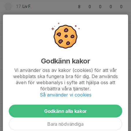
17
Liv F.
8
0
0
0
0
Linnea E.
13
0
0
0
0
Leani B.
1
0
0
0
0
Klara Y.
8
0
0
0
0
29
Isadora S.
12
0
0
0
0
Godkänn kakor
Ilda L.
1
0
0
0
0
Vi använder oss av kakor (cookies) för att vår
Freja R.
6
0
0
0
0
webbplats ska fungera bra för dig. De används
även för webbanalys i syfte att hjälpa oss att
Evelin M.
6
0
0
0
0
förbättra våra tjänster.
Så använder vi cookies
Emma H.
13
0
0
0
0
44
Ellen L.
5
0
0
0
0
Godkänn alla kakor
Ella v.
5
0
0
0
0
Bara nödvändiga