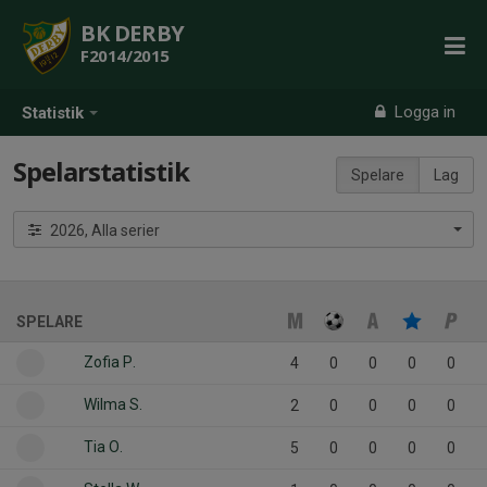
BK DERBY
F2014/2015
Logga in
Statistik
Spelarstatistik
Spelare
Lag
2026, Alla serier
SPELARE
Zofia P.
4
0
0
0
0
Wilma S.
2
0
0
0
0
Tia O.
5
0
0
0
0