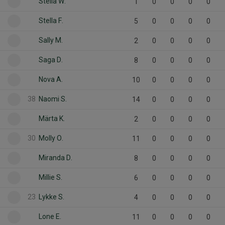
Stella W.
1
0
0
0
0
Stella F.
5
0
0
0
0
Sally M.
2
0
0
0
0
Saga D.
8
0
0
0
0
Nova A.
10
0
0
0
0
38
Naomi S.
14
0
0
0
0
Märta K.
2
0
0
0
0
30
Molly O.
11
0
0
0
0
Miranda D.
8
0
0
0
0
Millie S.
6
0
0
0
0
23
Lykke S.
4
0
0
0
0
Lone E.
11
0
0
0
0