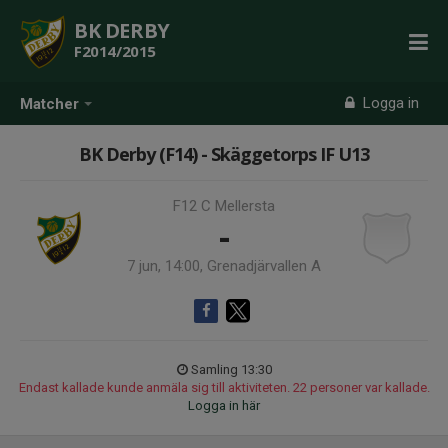
BK DERBY
F2014/2015
Logga in
Matcher
BK Derby (F14) - Skäggetorps IF U13
F12 C Mellersta
-
7 jun, 14:00, Grenadjärvallen A
Samling 13:30
Endast kallade kunde anmäla sig till aktiviteten. 22 personer var kallade.
Logga in här