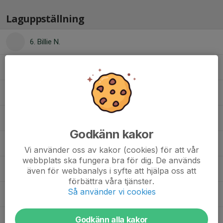
Laguppställning
6. Billie N.
30. Molly O.
38. Naomi S.
39. Astrid M.
Godkänn kakor
14. Hakima O.
Vi använder oss av kakor (cookies) för att vår
webbplats ska fungera bra för dig. De används
Charlie W.
även för webbanalys i syfte att hjälpa oss att
förbättra våra tjänster.
Så använder vi cookies
Elin K.
Godkänn alla kakor
Lone E.