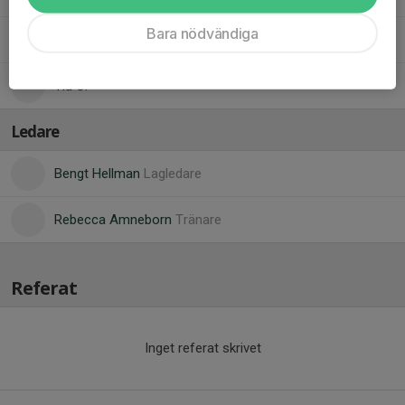
Bara nödvändiga
Nova A.
Tia O.
Ledare
Bengt Hellman
Lagledare
Rebecca Amneborn
Tränare
Referat
Inget referat skrivet