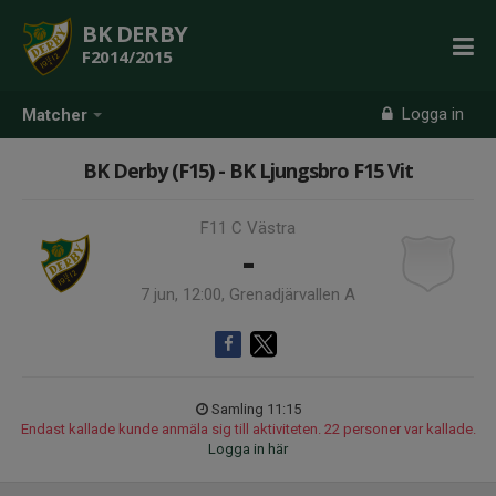
BK DERBY
F2014/2015
Logga in
Matcher
BK Derby (F15) - BK Ljungsbro F15 Vit
F11 C Västra
-
7 jun, 12:00, Grenadjärvallen A
Samling 11:15
Endast kallade kunde anmäla sig till aktiviteten. 22 personer var kallade.
Logga in här