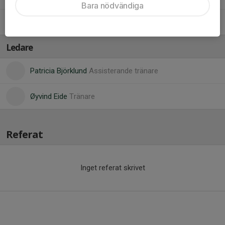
Bara nödvändiga
Millie S.
Ledare
Patricia Björklund
Assisterande tränare
Øyvind Eide
Tränare
Referat
Inget referat skrivet