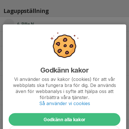
Laguppställning
6. Billie N.
29. Isadora S.
30. Molly O.
Agnes S.
Godkänn kakor
Vi använder oss av kakor (cookies) för att vår
Alexandra E.
webbplats ska fungera bra för dig. De används
även för webbanalys i syfte att hjälpa oss att
förbättra våra tjänster.
Ella v.
Så använder vi cookies
Emma H.
Godkänn alla kakor
Linnea E.