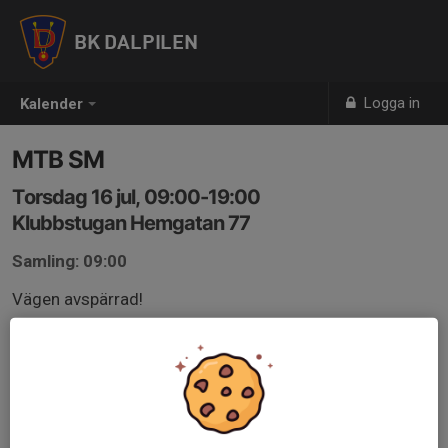
BK DALPILEN
Logga in
Kalender
MTB SM
Torsdag 16 jul, 09:00-19:00
Klubbstugan Hemgatan 77
Samling: 09:00
Vägen avspärrad!