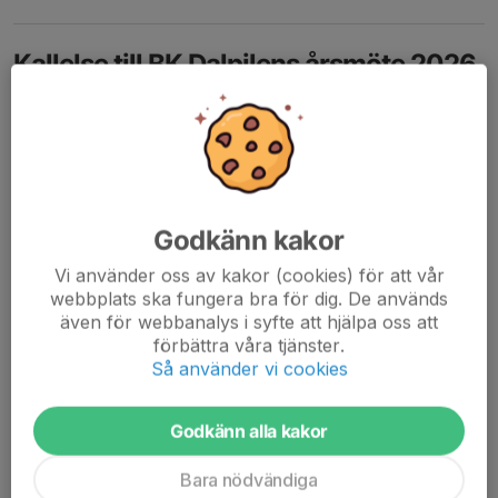
Kallelse till BK Dalpilens årsmöte 2026
25 jan, 10:19
0 kommentarer
Kallelse till BK Dalpilens Årsmöte 2026
Lördagen den 28 februari 2026 kl 11:00 Skjuthallen,
Gyllehemsvägen 35.
OBS! Klubbmästerskap 13:00 30 pil
ÅRSMÖTET Anmälan till
anette.hedvall@telia.com
senast 22
Godkänn kakor
februari....
Vi använder oss av kakor (cookies) för att vår
Läs mer
webbplats ska fungera bra för dig. De används
även för webbanalys i syfte att hjälpa oss att
förbättra våra tjänster.
Info 251223
Så använder vi cookies
23 dec 2025
0 kommentarer
Godkänn alla kakor
Bara nödvändiga