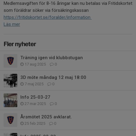
Medlemsavgiften för 8-16 åringar kan nu betalas via Fritidskortet
som föräldrar söker via försäkringskassan
https://fritidskortet.se/foralder/information
Läs mer
Fler nyheter
Träning igen vid klubbstugan
17 aug 2025
0
3D möte måndag 12 maj 18:00
7 maj 2025
0
Info 25-03-27
27 mar 2025
0
Årsmötet 2025 avklarat.
25 feb 2025
0