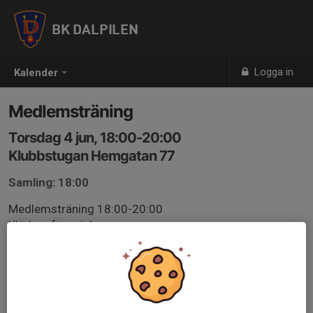
BK DALPILEN
Logga in
Kalender
Medlemsträning
Torsdag 4 jun, 18:00-20:00
Klubbstugan Hemgatan 77
Samling: 18:00
Medlemsträning 18:00-20:00
Kläder efter väder
Ingen träning vid åska!
Skytten skall kunna följa tränarens råd och anvisningar.
Barn under 10 år skall ha vårdnadshavare med sig under
träningen.