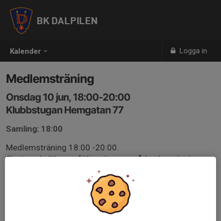
BK DALPILEN
Logga in
Kalender
Medlemsträning
Onsdag 10 jun, 18:00-20:00
Klubbstugan Hemgatan 77
Samling: 18:00
Medlemsträning 18:00 -20:00.
Skytten skall kunna följa tränarens råd och anvisningar.
Barn under 10 år skall ha vårdnadshavare med sig under
träningen.
Kläder efter väder
Ingen träning vid åska.