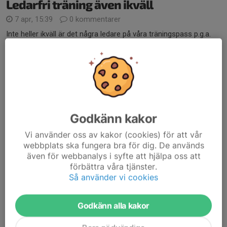
Ledarfri träning även ikväll
7 apr, 15:39
0 kommentarer
Inte heller ikväll är det några ledare på våra träningspass p.g.a.
påsklovet. Vill man ändå komma och träna har vi banorna till
förfogande, men träning sker då på eget ansvar.
Fr.o.m. torsdag är träningen igång som vanligt igen....
Läs mer
Godkänn kakor
Inga ledare på kvällens träningar
Vi använder oss av kakor (cookies) för att vår
2 apr, 11:45
0 kommentarer
webbplats ska fungera bra för dig. De används
även för webbanalys i syfte att hjälpa oss att
förbättra våra tjänster.
Så använder vi cookies
Godkänn alla kakor