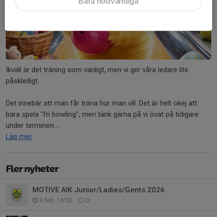
Bara nödvändiga
Ikväll är det träning som vanligt, men vi ger våra ledare lite
påskledigt.
Det innebär att man får träna hur man vill. Det är helt okej att
bara spela "fri bowling", men tänk gärna på vi övat på tidigare
under terminen....
Läs mer
Fler nyheter
MOTIVE AIK Junior/Ladies/Gents 2026
9 feb, 14:00
0