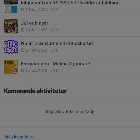
Inbjudan från RF SISU till föräldrarutbildning
19 dec 2025
0
Jul och nyår
16 dec 2025
0
Nu är vi anslutna till Fritidskortet
27 nov 2025
0
Formocupen i Malmö 3 januari!
17 nov 2025
0
Kommande aktiviteter
Inga aktiviteter inbokade
Hela kalendern