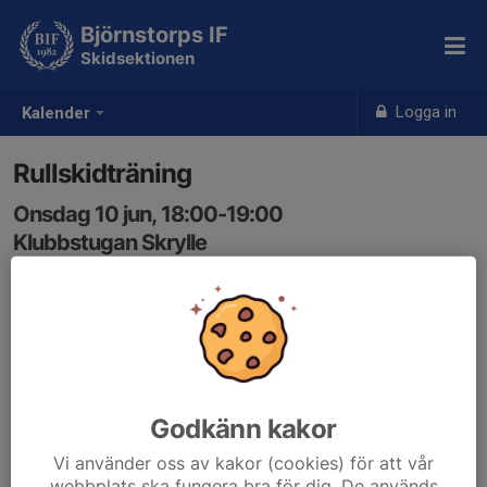
Björnstorps IF
Skidsektionen
Logga in
Kalender
Rullskidträning
Onsdag 10 jun, 18:00-19:00
Klubbstugan Skrylle
Samling: 17:45, Klubbstugan Skrylle
Godkänn kakor
Vi använder oss av kakor (cookies) för att vår
webbplats ska fungera bra för dig. De används