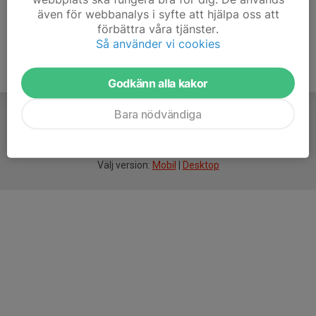
även för webbanalys i syfte att hjälpa oss att
förbättra våra tjänster.
Så använder vi cookies
Godkänn alla kakor
Bara nödvändiga
För
smarta
idrottsföreningar
Välj version:
Mobil
|
Desktop