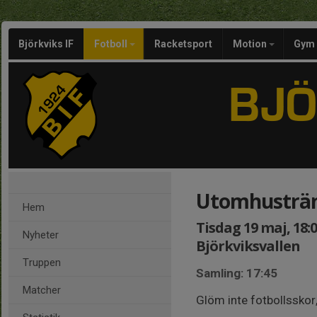
Björkviks IF
Fotboll
Racketsport
Motion
Gym
Utomhusträ
Hem
Tisdag 19 maj, 18:0
Nyheter
Björkviksvallen
Truppen
Samling: 17:45
Matcher
Glöm inte fotbollsskor