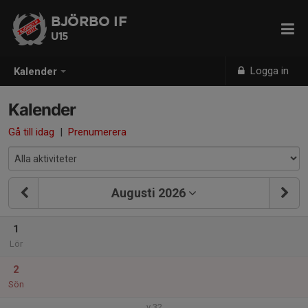
BJÖRBO IF
U15
Logga in
Kalender
Kalender
Gå till idag
|
Prenumerera
Augusti 2026
1
Lör
2
Sön
v.32