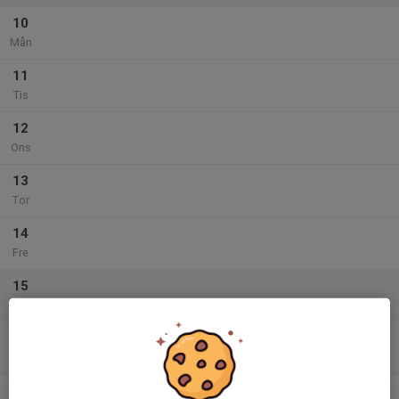
10
Mån
11
Tis
12
Ons
13
Tor
14
Fre
15
Lör
16
Sön
v.34