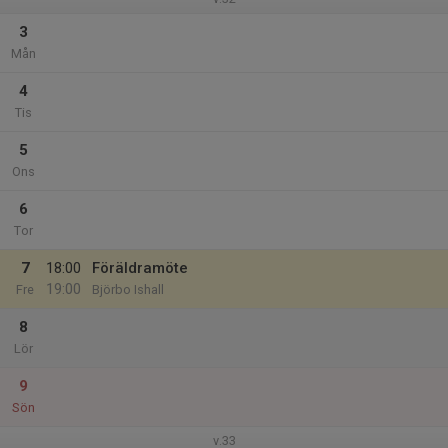
3
Mån
4
Tis
5
Ons
6
Tor
7
18:00
Föräldramöte
19:00
Fre
Björbo Ishall
8
Lör
9
Sön
v.33