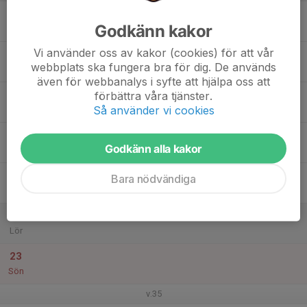
17
Godkänn kakor
Mån
Vi använder oss av kakor (cookies) för att vår
18
webbplats ska fungera bra för dig. De används
Tis
även för webbanalys i syfte att hjälpa oss att
19
förbättra våra tjänster.
Så använder vi cookies
Ons
20
Godkänn alla kakor
Tor
21
Bara nödvändiga
Fre
22
Lör
23
Sön
v.35