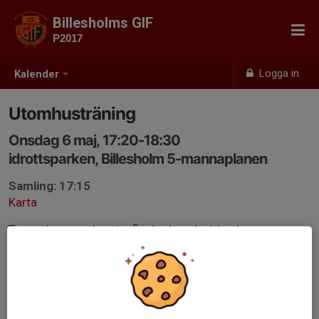
Billesholms GIF
P2017
Logga in
Kalender
Utomhusträning
Onsdag 6 maj, 17:20-18:30
idrottsparken, Billesholm 5-mannaplanen
Samling: 17:15
Karta
Ta med namnad vattenflaska, benskydd och
fotbollsskor.
VIKTIGT!! Svara på kallelserna! Även om barnet inte
kommer.
Glömmer du svara så skicka SMS.