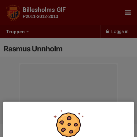
Billesholms GIF
P2011-2012-2013
Logga in
Truppen
Rasmus Unnholm
Titel
Ledare