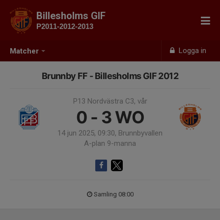
Billesholms GIF
P2011-2012-2013
Logga in
Matcher
Brunnby FF - Billesholms GIF 2012
P13 Nordvästra C3, vår
0 - 3
WO
14 jun 2025, 09:30, Brunnbyvallen
A-plan 9-manna
Samling 08:00