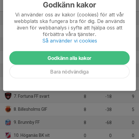
Godkänn kakor
P13 Nordvästra C3, vår
M
+/-
P
Vi använder oss av kakor (cookies) för att vår
1. Helsingborg City FC
8
93
24
webbplats ska fungera bra för dig. De används
även för webbanalys i syfte att hjälpa oss att
2. Högaborgs BK (P12)
8
13
16
förbättra våra tjänster.
Så använder vi cookies
3. Gantofta IF
8
14
15
4. Eskilsminne IF vit
Godkänn alla kakor
8
15
13
5. Råå IF blå
8
4
13
Bara nödvändiga
6. Kullavägens BK
8
-15
10
7. Fortuna FF svart
8
-18
9
8. Billesholms GIF
8
-38
5
9. Brunnby FF
8
-68
0
10. Höganäs BK vit
0
0
0