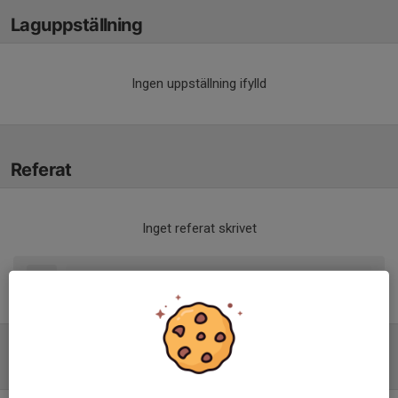
Laguppställning
Ingen uppställning ifylld
Referat
Inget referat skrivet
Tabell