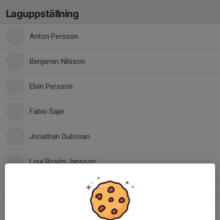
Laguppställning
Anton Persson
Benjamin Nilsson
Elvin Persson
Fabio Sajin
Jonathan Dubovan
Loui Rosèn Jansson
Malte Persson
Martynas Minelga