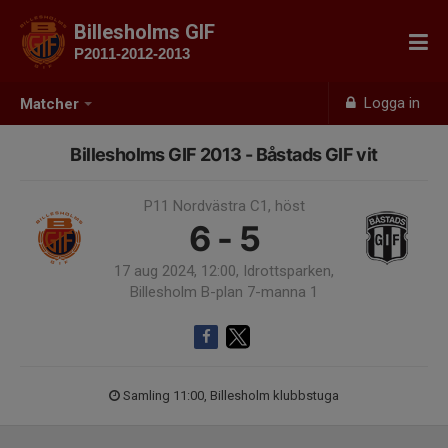
Billesholms GIF
P2011-2012-2013
Logga in
Matcher
Billesholms GIF 2013 - Båstads GIF vit
P11 Nordvästra C1, höst
6 - 5
17 aug 2024, 12:00, Idrottsparken,
Billesholm B-plan 7-manna 1
Samling 11:00, Billesholm klubbstuga