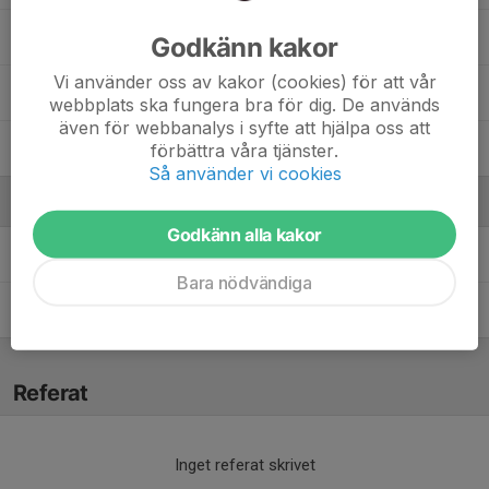
Oskar Edman
Godkänn kakor
Vi använder oss av kakor (cookies) för att vår
Oskar Persson
webbplats ska fungera bra för dig. De används
även för webbanalys i syfte att hjälpa oss att
Tim Olsson
förbättra våra tjänster.
Så använder vi cookies
Ledare
Godkänn alla kakor
Christoffer Janson
Tränare
Bara nödvändiga
Johan Rosèn Jansson
Tränare
Referat
Inget referat skrivet