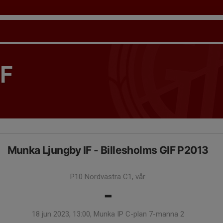
IF
Munka Ljungby IF - Billesholms GIF P2013
P10 Nordvästra C1, vår
-
18 jun 2023, 13:00, Munka IP C-plan 7-manna 2