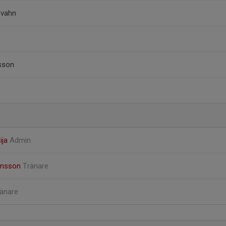
Svahn
sson
ija
Admin
ansson
Tränare
änare