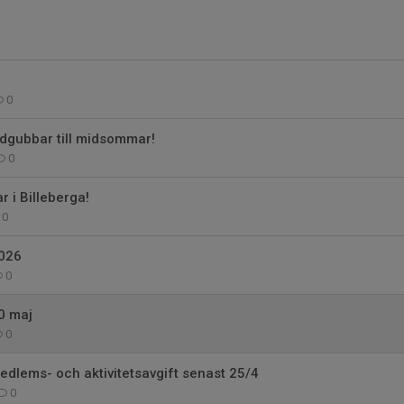
0
dgubbar till midsommar!
0
 i Billeberga!
0
2026
0
0 maj
0
edlems- och aktivitetsavgift senast 25/4
0