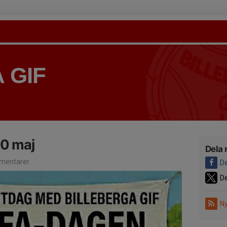
 GIF
30 maj
Dela 
mentarer
De
De
Ny