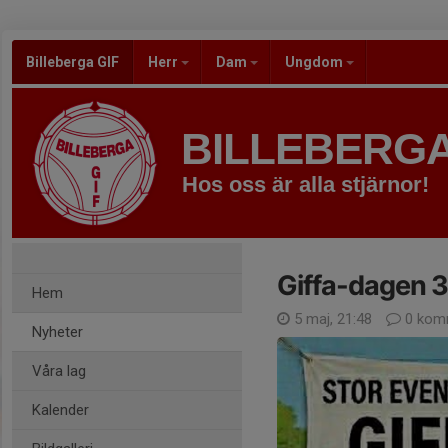
Billeberga GIF
Herr
Dam
Ungdom
BILLEBERGA
Hos oss är alla stjärnor!
Giffa-dagen 
Hem
5 maj, 21:48
0 kom
Nyheter
Våra lag
Kalender