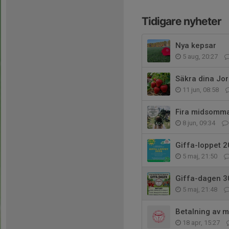
Tidigare nyheter
Nya kepsar
5 aug, 20:27
Säkra dina Jor
11 jun, 08:58
Fira midsommar
8 jun, 09:34
Giffa-loppet 
5 maj, 21:50
Giffa-dagen 3
5 maj, 21:48
Betalning av m
18 apr, 15:27