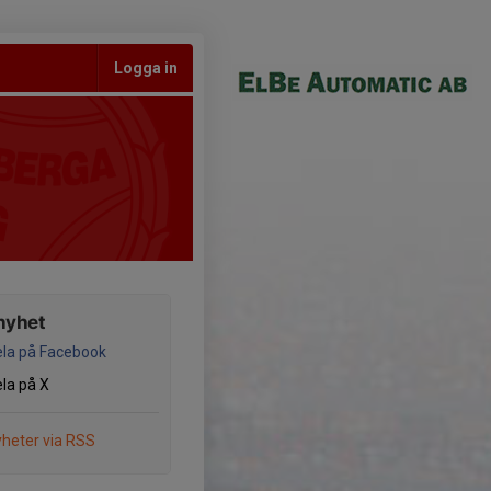
Logga in
nyhet
la på Facebook
la på X
heter via RSS