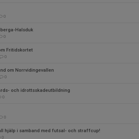
0
leberga-Halsduk
0
m Fritidskortet
0
and om Norrvidingevallen
0
rds- och idrottsskadeutbildning
0
0
 all hjälp i samband med futsal- och straffcup!
0