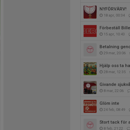
NYFÖRVÄRV!
18 apr, 00:34
Förbeställ Bil
15 apr, 10:43
Betalning geno
29 mar, 20:06
Hjälp oss ta h
28 mar, 12:35
Givande sjukvå
8 mar, 22:06
Glöm inte
24 feb, 08:49
Stort tack för
8 feb, 21:22