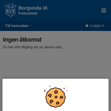
Borgunda IK
Fotbollslek
Logga in
Till hemsidan
Ingen åtkomst
Du har inte tillgång att se denna sida.