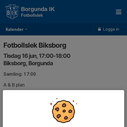
Borgunda IK
Fotbollslek
Logga in
Kalender
Fotbollslek Biksborg
Tisdag 16 jun, 17:00-18:00
Biksborg, Borgunda
Samling: 17:00
A & B plan