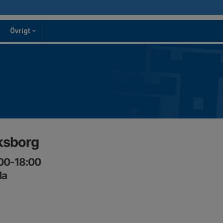
Övrigt
iksborg
:00-18:00
da