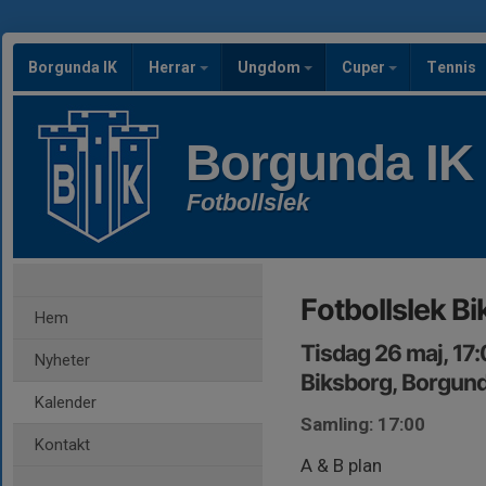
Borgunda IK
Herrar
Ungdom
Cuper
Tennis
Borgunda IK
Fotbollslek
Fotbollslek B
Hem
Tisdag 26 maj, 17
Nyheter
Biksborg, Borgun
Kalender
Samling: 17:00
Kontakt
A & B plan