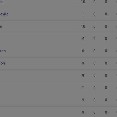
on
10
0
0
eville
1
0
0
on
10
0
0
4
0
0
gren
6
0
0
son
9
0
0
9
0
0
1
0
0
9
0
0
9
0
0