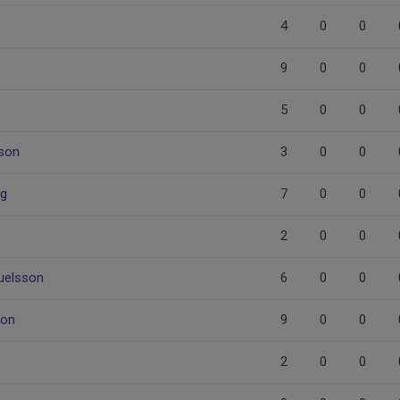
4
0
0
9
0
0
5
0
0
sson
3
0
0
rg
7
0
0
2
0
0
uelsson
6
0
0
son
9
0
0
2
0
0