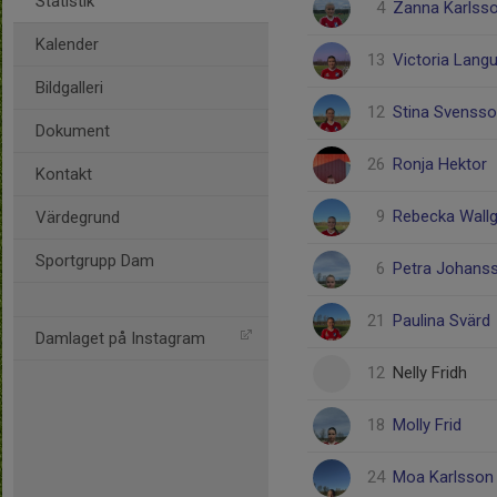
Statistik
4
Zanna Karlss
Kalender
13
Victoria Langu
Bildgalleri
12
Stina Svenss
Dokument
26
Ronja Hektor
Kontakt
9
Rebecka Wall
Värdegrund
Sportgrupp Dam
6
Petra Johans
21
Paulina Svärd
Damlaget på Instagram
12
Nelly Fridh
18
Molly Frid
24
Moa Karlsson