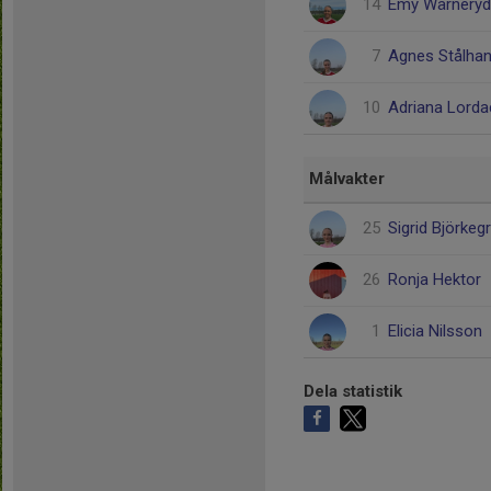
14
Emy Wärneryd
7
Agnes Stålha
10
Adriana Lord
Målvakter
25
Sigrid Björkeg
26
Ronja Hektor
1
Elicia Nilsson
Dela statistik