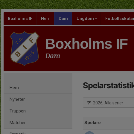
Boxholms IF
Herr
Dam
Ungdom
Fotbollsskola
Boxholms IF
Dam
Spelarstatisti
Hem
Nyheter
2026, Alla serier
Truppen
Matcher
Spelare