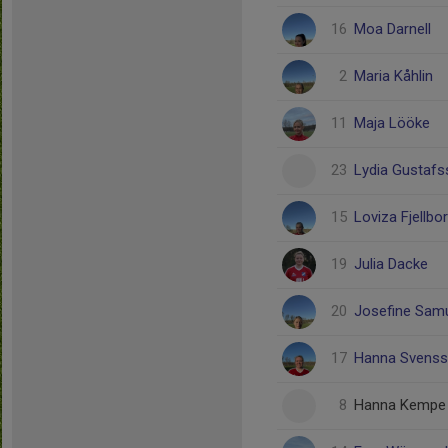
16
Moa Darnell
2
Maria Kåhlin
11
Maja Lööke
23
Lydia Gustaf
15
Loviza Fjellbo
19
Julia Dacke
20
Josefine Sam
17
Hanna Svens
8
Hanna Kempe