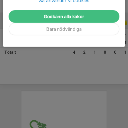
Så använder vi cookies
Godkänn alla kakor
ALLA SERIER
ALLA ÅR
Bara nödvändiga
2026
1
0
0
0
0
0
2025
3
2
1
0
0
1
Totalt
4
2
1
0
0
1