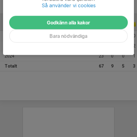
Så använder vi cookies
Godkänn alla kakor
ALLA SERIER
ALLA ÅR
Bara nödvändiga
2026
18
5
1
0
2025
26
4
4
2
2024
23
0
0
1
Totalt
67
9
5
3