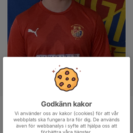
Godkänn kakor
Position
Mittfältare
Vi använder oss av kakor (cookies) för att vår
Ålder
25 år
webbplats ska fungera bra för dig. De används
även för webbanalys i syfte att hjälpa oss att
förbättra våra tjänster.