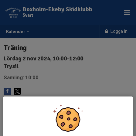
Boxholm-Ekeby Skidklubb
Svart
Logga in
Kalender
Träning
Lördag 2 nov 2024, 10:00-12:00
Trysil
Samling: 10:00