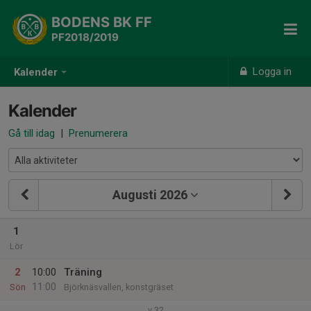
BODENS BK FF
PF2018/2019
Logga in
Kalender
Kalender
Gå till idag
|
Prenumerera
Augusti 2026
1
Lör
2
10:00
Träning
11:00
Sön
Björknäsvallen, konstgräset
v.32