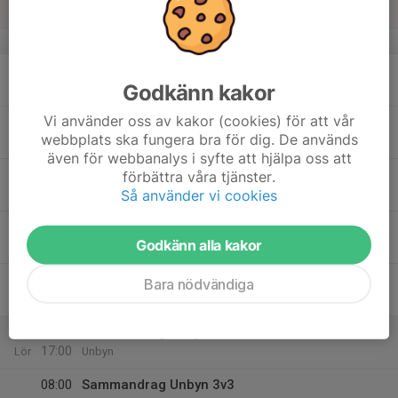
11:00
Sön
Björknäsvallen, konstgräset
v.34
17
Godkänn kakor
Mån
Vi använder oss av kakor (cookies) för att vår
18
webbplats ska fungera bra för dig. De används
Tis
även för webbanalys i syfte att hjälpa oss att
19
17:30
Träning
förbättra våra tjänster.
18:30
Så använder vi cookies
Ons
Björknäsvallen, konstgräset
20
Godkänn alla kakor
Tor
21
Bara nödvändiga
Fre
22
08:00
Sammandrag Unbyn 5v5
17:00
Lör
Unbyn
08:00
Sammandrag Unbyn 3v3