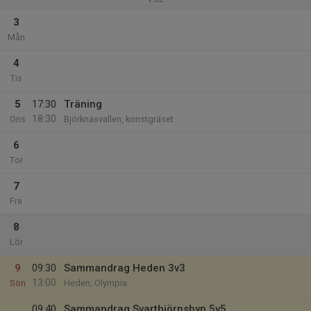
3
Mån
4
Tis
5
17:30
Träning
18:30
Ons
Björknäsvallen, konstgräset
6
Tor
7
Fre
8
Lör
9
09:30
Sammandrag Heden 3v3
13:00
Sön
Heden, Olympia
09:40
Sammandrag Svartbjörnsbyn 5v5