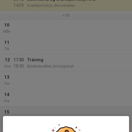
14:00
Svartbjörnsbyn, Bossevallen
v.33
10
Mån
11
Tis
12
17:30
Träning
18:30
Ons
Björknäsvallen, konstgräset
13
Tor
14
Fre
15
Lör
16
10:00
Träning