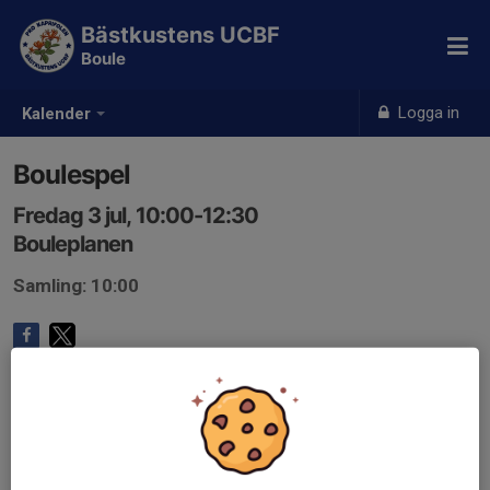
Bästkustens UCBF
Boule
Logga in
Kalender
Boulespel
Fredag 3 jul, 10:00-12:30
Bouleplanen
Samling: 10:00