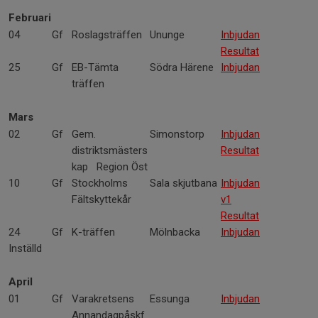
Februari
04
Gf
Roslagsträffen
Ununge
Inbjudan
Resultat
25
Gf
EB-Tämta
Södra Härene
Inbjudan
träffen
Mars
02
Gf
Gem.
Simonstorp
Inbjudan
distriktsmästers
Resultat
kap Region Öst
10
Gf
Stockholms
Sala skjutbana
Inbjudan
Fältskyttekår
v1
Resultat
24
Gf
K-träffen
Mölnbacka
Inbjudan
Inställd
April
01
Gf
Varakretsens
Essunga
Inbjudan
Annandagpåskf