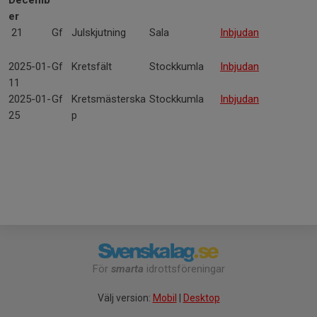
Decemb
er
21
Gf
Julskjutning
Sala
Inbjudan
2025-01-
Gf
Kretsfält
Stockkumla
Inbjudan
11
2025-01-
Gf
Kretsmästerska
Stockkumla
Inbjudan
25
p
För
smarta
idrottsföreningar
Välj version:
Mobil
|
Desktop