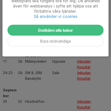
webbplats ska fungera bra för dig. De används
Resultat
även för webbanalys i syfte att hjälpa oss att
Juli
förbättra våra tjänster.
20-21
Gb
Margarethakedja
Bälgviken
Inbjudan
Så använder vi cookies
n
Anm_bla
nkett
Godkänn alla kakor
Resultat
Bara nödvändiga
Augusti
02
Gb
Sport-SM Gevär
Hacksjön
50-300 m
11
Gb
Mälarpokalen
Uppsala
Inbjudan
Resultat
24-25
Gb
SM & JSM
Sala
Inbjudan
Banskytte
Resultat
Septem
ber
29
Gf
Höstträffen
Inbjudan
Resultat