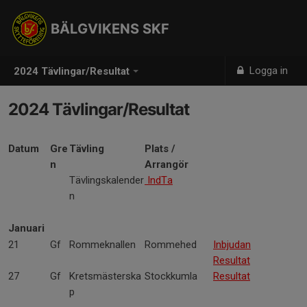
BÄLGVIKENS SKF
Logga in
2024 Tävlingar/Resultat
2024 Tävlingar/Resultat
Datum
Gre
Tävling
Plats /
n
Arrangör
Tävlingskalender
IndTa
n
Januari
21
Gf
Rommeknallen
Rommehed
Inbjudan
Resultat
27
Gf
Kretsmästerska
Stockkumla
Resultat
p