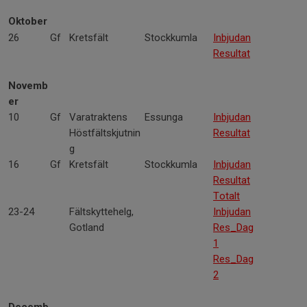
Oktober
26
Gf
Kretsfält
Stockkumla
Inbjudan
Resultat
Novemb
er
10
Gf
Varatraktens
Essunga
Inbjudan
Höstfältskjutnin
Resultat
g
16
Gf
Kretsfält
Stockkumla
Inbjudan
Resultat
Totalt
23-24
Fältskyttehelg,
Inbjudan
Gotland
Res_Dag
1
Res_Dag
2