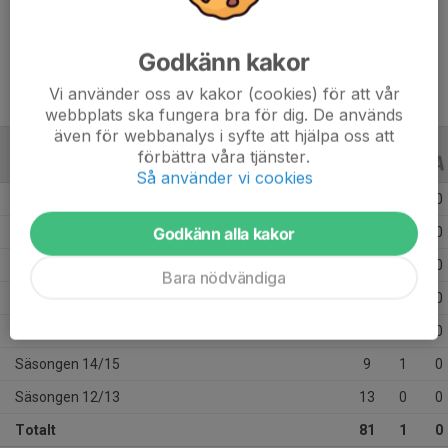
Ålder
25 år
Godkänn kakor
Vi använder oss av kakor (cookies) för att vår
webbplats ska fungera bra för dig. De används
även för webbanalys i syfte att hjälpa oss att
förbättra våra tjänster.
ALLA SERIER
ALLA ÅR
Så använder vi cookies
Säsongen 24/25
8
0
0
Godkänn alla kakor
Säsongen 23/24
11
0
0
Säsongen 19/20
3
0
0
Bara nödvändiga
Säsongen 17/18
17
0
0
Säsongen 15/16
20
0
0
Säsongen 14/15
9
1
0
Säsongen 12/13
13
0
0
Totalt
81
1
0