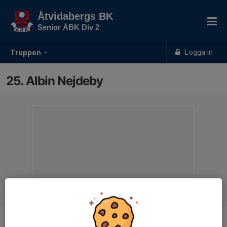
Åtvidabergs BK
Senior ÅBK Div 2
Logga in
Truppen
25. Albin Nejdeby
Position
-