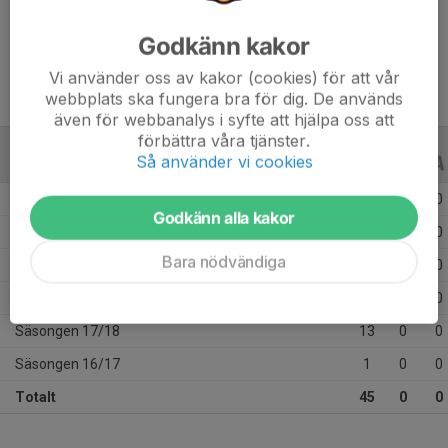
Ålder
22 år
Godkänn kakor
Vi använder oss av kakor (cookies) för att vår
webbplats ska fungera bra för dig. De används
även för webbanalys i syfte att hjälpa oss att
förbättra våra tjänster.
Så använder vi cookies
ALLA SERIER
ALLA ÅR
Säsongen 24/25
13
0
0
Godkänn alla kakor
Säsongen 23/24
10
0
0
Bara nödvändiga
Säsongen 22/23
4
0
0
Säsongen 20/21
4
0
0
Säsongen 17/18
13
0
0
Säsongen 16/17
1
0
0
Totalt
45
0
0