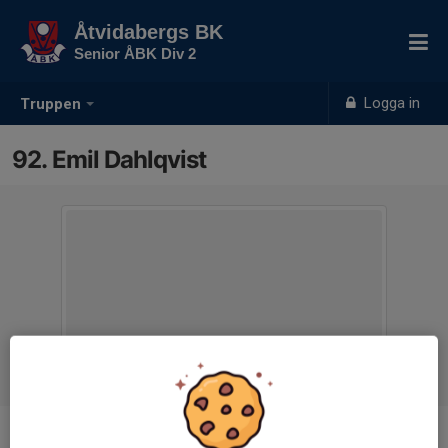
Åtvidabergs BK
Senior ÅBK Div 2
Logga in
Truppen
92. Emil Dahlqvist
Position
-