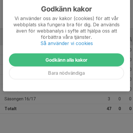
Godkänn kakor
Vi använder oss av kakor (cookies) för att vår
webbplats ska fungera bra för dig. De används
även för webbanalys i syfte att hjälpa oss att
förbättra våra tjänster.
ALLA SERIER
ALLA ÅR
Så använder vi cookies
Säsongen 24/25
6
0
0
Godkänn alla kakor
Säsongen 23/24
7
0
0
Säsongen 20/21
4
0
0
Bara nödvändiga
Säsongen 19/20
8
0
0
Säsongen 17/18
19
0
0
Säsongen 16/17
3
0
0
Totalt
47
0
0