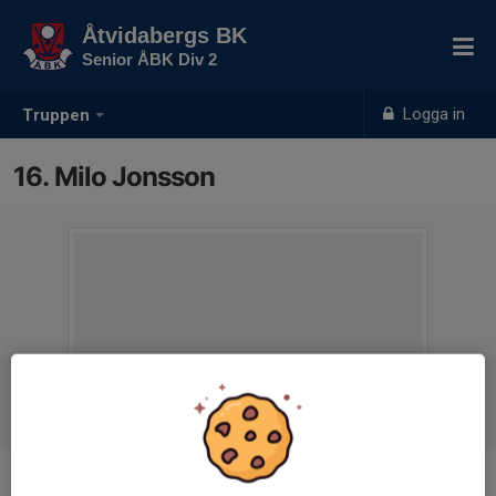
Åtvidabergs BK
Senior ÅBK Div 2
Logga in
Truppen
16. Milo Jonsson
Position
-