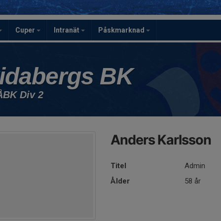
Cuper
Intranät
Påskmarknad
idabergs BK
ÅBK Div 2
Anders Karlsson
Titel
Admin
Ålder
58 år