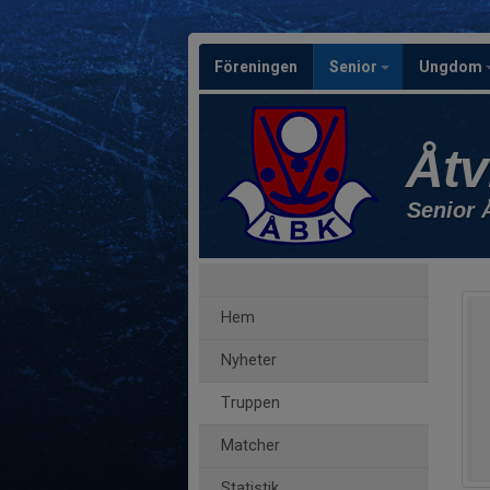
Föreningen
Senior
Ungdom
Åtv
Senior 
Hem
Nyheter
Truppen
Matcher
Statistik