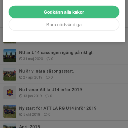
17 maj 2025
0
Godkänn alla kakor
U14 spelade mot Uppsala istället för USM
19 sep 2020
1
Bara nödvändiga
Helgens U14 matcher
23 aug 2020
0
NU är U14 säsongen igång på riktigt.
31 maj 2020
0
Nu är vi nära säsongsstart.
27 apr 2019
0
Nu tränar Attila U14 inför 2019
13 jan 2019
0
Ny start för ATTILA RG U14 inför 2019
5 okt 2018
0
April 2018