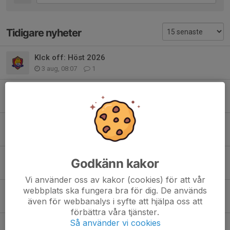
Tidigare nyheter
KIck off: Höst 2026
3 aug, 08:07
1
Ingen träning den 16e juni pga sjukdom
16 jun, 13:06
0
Festival schedule tom sommer
9 maj, 14:49
0
U14 Englands inbjudningsturné
Godkänn kakor
11 sep 2025
0
Vi använder oss av kakor (cookies) för att vår
webbplats ska fungera bra för dig. De används
Festival 3 med U14
även för webbanalys i syfte att hjälpa oss att
26 maj 2025
0
förbättra våra tjänster.
Så använder vi cookies
Festival 2 May 17 2025.