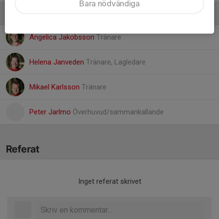
Bara nödvändiga
Ledare
Angelica Jakobsson
Tränare
Helena Janveden
Tränare, Lagledare
Mikael Karlsson
Tränare
Peter Jarlmo
Överhuvud/sammankallande
Referat
Inget referat skrivet