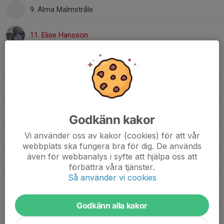
9. Alma Malmstråle
11. Elise Hansson
11. Kelly Lidman
12. Emmie Bohm
17. Anna Andersson
Godkänn kakor
Vi använder oss av kakor (cookies) för att vår
19. Julia Kvantenå
webbplats ska fungera bra för dig. De används
även för webbanalys i syfte att hjälpa oss att
20. Faisa Henriksson
förbättra våra tjänster.
Så använder vi cookies
20. Matilda Haglund
Godkänn alla kakor
21. Ylva Janveden