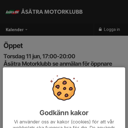
ÅSÄTRA MOTORKLUBB
Logga in
Kalender
Öppet
Torsdag 11 jun, 17:00-20:00
Åsätra Motorklubb se anmälan för öppnare
Samling: 17:00, Lungnets motorstadio
Karta
Anmälan till aktivitet görs endast av medlem som
Öppnare / Kiosk personal. Instruktioner och anmälan
finns tillgänglig som inloggad. Finns plats ledig saknas
Godkänn kakor
öppnare
Vi använder oss av kakor (cookies) för att vår
www.svenskalag.se/asatramk/sida/103009/instruktion
webbplats ska fungera bra för dig. De används