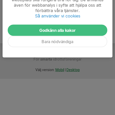
-oppning
även för webbanalys i syfte att hjälpa oss att
förbättra våra tjänster.
Så använder vi cookies
Godkänn alla kakor
Bara nödvändiga
För
smarta
idrottsföreningar
Välj version:
Mobil
|
Desktop