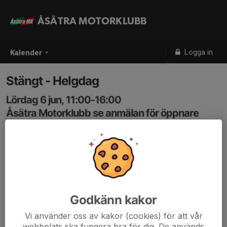
ÅSÄTRA MOTORKLUBB
Logga in
Kalender
Stängt - Helgdag
Lördag 6 jun, 11:00-16:00
Åsätra Motorklubb se anmälan för öppnare
Samling: 11:00, Lungnets motorstadio
Karta
Anmälan till aktivitet görs endast av medlem som
Öppnare / Kiosk personal. Instruktioner och anmälan
finns tillgänglig som inloggad. Finns plats ledig saknas
Godkänn kakor
öppnare
Vi använder oss av kakor (cookies) för att vår
www.svenskalag.se/asatramk/sida/103009/instruktion
webbplats ska fungera bra för dig. De används