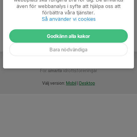
-oppning
även för webbanalys i syfte att hjälpa oss att
förbättra våra tjänster.
Så använder vi cookies
Godkänn alla kakor
Bara nödvändiga
För
smarta
idrottsföreningar
Välj version:
Mobil
|
Desktop