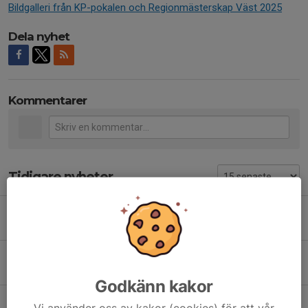
Bildgalleri från KP-pokalen och Regionmästerskap Väst 2025
Dela nyhet
Kommentarer
Tidigare nyheter
Fryksdalsträffen korthåll fält 2026
2 aug, 21:22
0
Inbjudan: KP Pokalen
18 jul, 16:17
0
Godkänn kakor
DM Kristinehamn 2026
Vi använder oss av kakor (cookies) för att vår