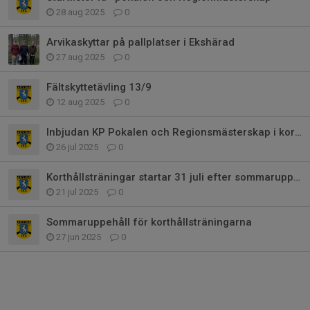
28 aug 2025
0
Arvikaskyttar på pallplatser i Ekshärad
27 aug 2025
0
Fältskyttetävling 13/9
12 aug 2025
0
Inbjudan KP Pokalen och Regionsmästerskap i korthåll
26 jul 2025
0
Korthållsträningar startar 31 juli efter sommaruppehållet
21 jul 2025
0
Sommaruppehåll för korthållsträningarna
27 jun 2025
0