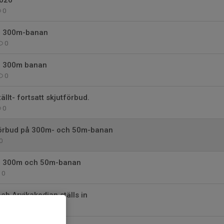
2026
0
å 300m-banan
0
å 300m banan
0
ällt- fortsatt skjutförbud.
0
tförbud på 300m- och 50m-banan
0
på 300m och 50m-banan
0
h Arvikakedjan ställs in
0