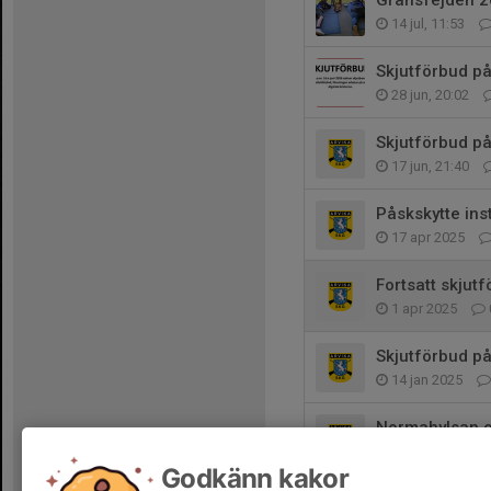
Gränsfejden 
14 jul, 11:53
Skjutförbud p
28 jun, 20:02
Skjutförbud p
17 jun, 21:40
Påskskytte inst
17 apr 2025
Fortsatt skju
1 apr 2025
Skjutförbud 
14 jan 2025
Normahylsan oc
19 mar 2023
Godkänn kakor