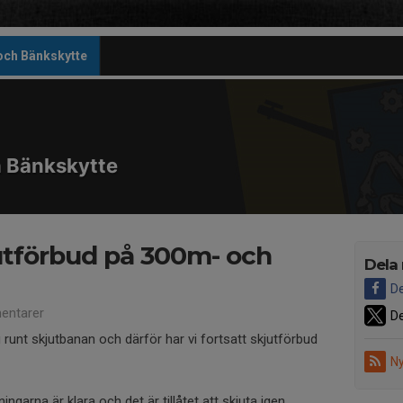
 och Bänkskytte
h Bänkskytte
jutförbud på 300m- och
Dela
De
entarer
De
runt skjutbanan och därför har vi fortsatt skjutförbud
Ny
garna är klara och det är tillåtet att skjuta igen.