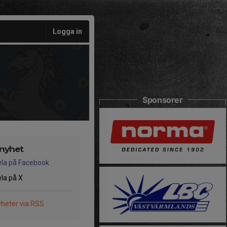
Logga in
Sponsorer
 nyhet
la på Facebook
la på X
heter via RSS