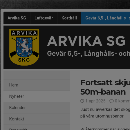
Arvika SG
Luftgevär
Korthåll
Gevär 6,5-, Långhålls-
ARVIKA SG
Gevär 6,5-, Långhålls- oc
Fortsatt sk
Hem
50m-banan
Nyheter
1 apr 2025
0 komm
Kalender
Just nu avverkas det skog 
på våra utomhusbanor.
Kontakt
Vi återkommer när avverknin