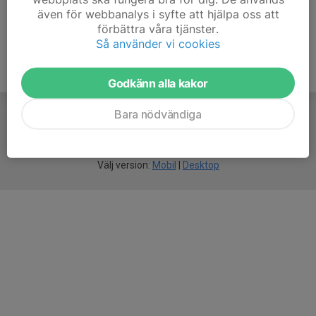
även för webbanalys i syfte att hjälpa oss att
förbättra våra tjänster.
Så använder vi cookies
Godkänn alla kakor
Bara nödvändiga
För
smarta
idrottsföreningar
Välj version:
Mobil
|
Desktop