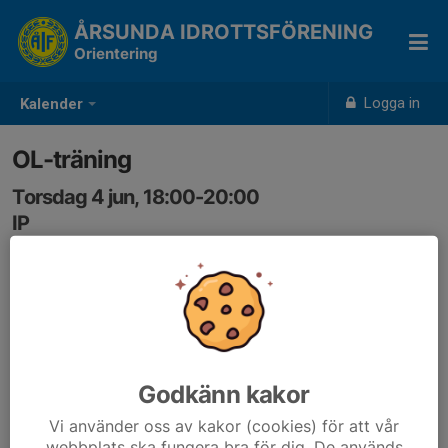
ÅRSUNDA IDROTTSFÖRENING
Orientering
Logga in
Kalender
OL-träning
Torsdag 4 jun, 18:00-20:00
IP
Samling: 18:00
Godkänn kakor
Vi använder oss av kakor (cookies) för att vår
webbplats ska fungera bra för dig. De används