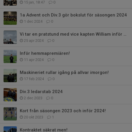
15 jan, 18:47
0
1a Advent och Div.3 gör bokslut för säsongen 2024
1 dec 2024
0
Vi tar en pratstund med vice kapten William inför Lördagens hemmamatch!
25 apr 2024
0
Inför hemmapremiären!
11 apr 2024
0
Maskineriet rullar igång på allvar imorgon!
17 feb 2024
0
Div.3 ledarstab 2024
2 dec 2023
0
Kort från säsongen 2023 och inför 2024!
20 okt 2023
1
Kontraktet säkrat men!