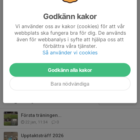
”Någon av derbymatcherna på hemmaplan när det väntas
mycket publik”
Godkänn kakor
Vi hälsar Jesper välkommen till Årsunda IF 💛💙
Vi använder oss av kakor (cookies) för att vår
webbplats ska fungera bra för dig. De används
Dela nyhet
även för webbanalys i syfte att hjälpa oss att
förbättra våra tjänster.
Så använder vi cookies
Kommentarer
Godkänn alla kakor
Bara nödvändiga
Tidigare nyheter
Första träningen...
22 jan, 11:34
0
Upptaktsträff 2026