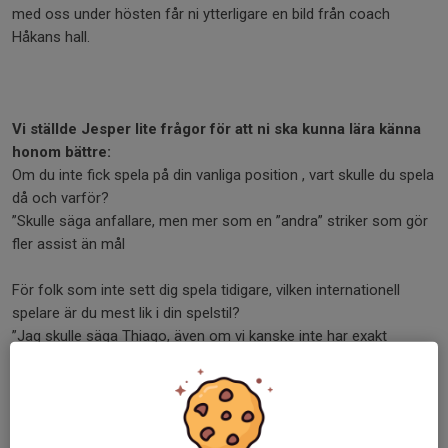
med oss under hösten får ni ytterligare en bild från coach
Håkans hall.
Vi ställde Jesper lite frågor för att ni ska kunna lära känna
honom bättre:
Om du inte fick spela på din vanliga position , vart skulle du spela
då och varför?
”Skulle säga anfallare, men mer som en ”andra” striker som gör
fler assist än mål
För folk som inte sett dig spela tidigare, vilken internationell
spelare är du mest lik i din spelstil?
”Jag skulle säga Thiago, även om vi kanske inte har exakt
samma rörelsemönster delar vi samma styrkor”
Serieindelningen är klar, vilken individuell match ser du mest fram
emot?