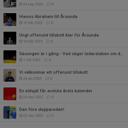
24 sep 2023
0
Hienos Abraham till Årsunda
12 feb 2023
0
Ungt offensivt tillskott klar för Årsunda
10 feb 2023
0
Säsongen är i gång - Vad säger ledarstaben om de första veckorna?
1 feb 2023
0
Vi välkomnar ett offensivt tillskott
26 jan 2023
0
En eldsjäl får avsluta årets kalender
24 dec 2022
0
Dan före dopparedan!
23 dec 2022
0