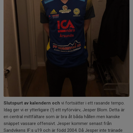
Slutspurt av kalendern och
vi fortsätter i ett rasande tempo.
Idag ger vi er ytterligare (!) ett nyförvärv, Jesper Blom. Detta är
en central mittfältare som är bra åt båda hållen men kanske
snäppet vassare offensivt. Jesper kommer senast från
Sandvikens IF:s u19 och är född 2004. Då Jesper inte tränade