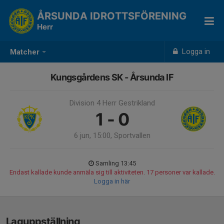
ÅRSUNDA IDROTTSFÖRENING
Herr
Logga in
Matcher
Kungsgårdens SK - Årsunda IF
Division 4 Herr Gestrikland
1 - 0
6 jun, 15:00, Sportvallen
Samling 13:45
Endast kallade kunde anmäla sig till aktiviteten. 17 personer var kallade.
Logga in här
Laguppställning