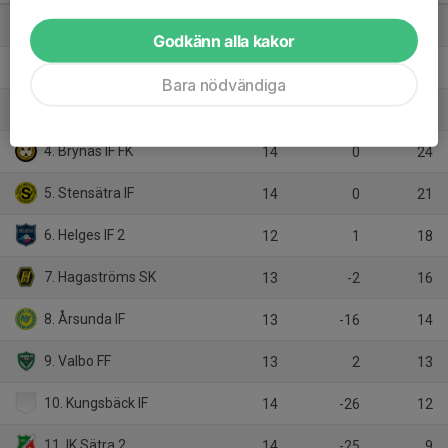
1. Kungsgårdens SK
14
31
31
Godkänn alla kakor
2. Hille IF
13
35
30
Bara nödvändiga
3. Torsåkers IF
13
13
25
4. Brynäs IF FK
14
0
24
5. Stensätra IF
14
0
21
6. Helges IF 2
12
1
18
7. Hagaströms SK
13
-2
16
8. Årsunda IF
13
-16
14
9. Valbo FF
13
2
13
10. Kungsbäck IF
14
-26
12
11. IK Sätra 2
14
-25
9