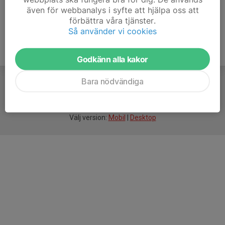
även för webbanalys i syfte att hjälpa oss att
förbättra våra tjänster.
Så använder vi cookies
Godkänn alla kakor
Bara nödvändiga
För
smarta
idrottsföreningar
Välj version:
Mobil
|
Desktop