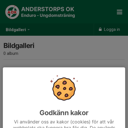
ANDERSTORPS OK
Enduro - Ungdomsträning
Logga in
Bildgalleri
Bildgalleri
0 album
Inga album skapade
Godkänn kakor
Vi använder oss av kakor (cookies) för att vår
webbplats ska fungera bra för dig. De används