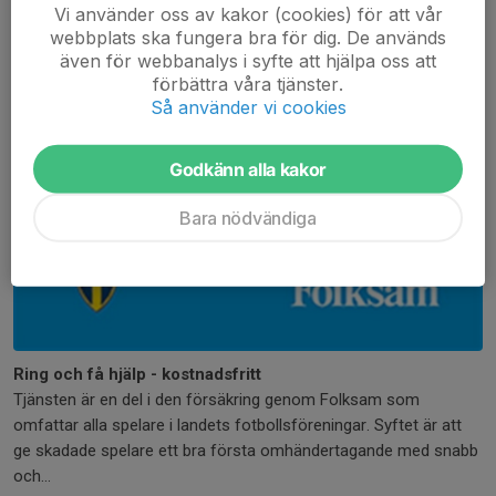
Vi använder oss av kakor (cookies) för att vår
webbplats ska fungera bra för dig. De används
även för webbanalys i syfte att hjälpa oss att
förbättra våra tjänster.
Så använder vi cookies
Godkänn alla kakor
Bara nödvändiga
Ring och få hjälp - kostnadsfritt
Tjänsten är en del i den försäkring genom Folksam som
omfattar alla spelare i landets fotbollsföreningar. Syftet är att
ge skadade spelare ett bra första omhändertagande med snabb
och...