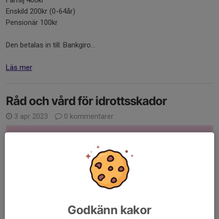
Familj 400kr
Enskild 200kr (0-64år)
Pensionär 100kr
Den betalas in till: Bankgiro...
Läs mer
Råd och vård för idrottsskador
3 apr 2023
0 kommentarer
Godkänn kakor