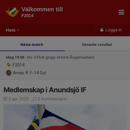
Välkommen till
F2014
Logga in
Hem
Nästa match
Senaste resultat
Idag 19:00
- Div. 5 Flick grupp vit höst Ångermanland
F2014
Arnäs IF F-14 Gul
Medlemskap i Anundsjö IF
3 apr 2023
0 kommentarer