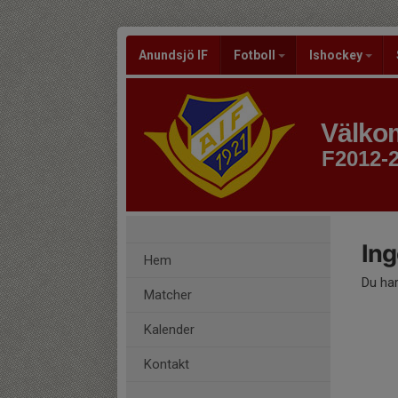
Anundsjö IF
Fotboll
Ishockey
Välkom
F2012-
Ing
Hem
Du har
Matcher
Kalender
Kontakt