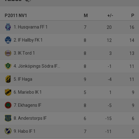
P2011 NV1
M
+/-
P
1. Husqvarna FF 1
7
20
16
2. IF Hallby FK 1
8
12
14
3. IK Tord 1
8
3
13
4. Jönköpings Södra IF 1
8
-1
11
5. IF Haga
9
-4
11
6. Mariebo IK 1
5
1
9
7. Ekhagens IF
8
-5
9
8. Anderstorps IF
6
-15
6
9. Habo IF 1
7
-11
5