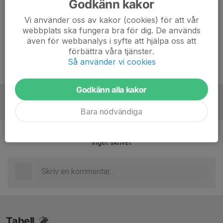
Godkänn kakor
Vi använder oss av kakor (cookies) för att vår
John Boman
Tränare
webbplats ska fungera bra för dig. De används
även för webbanalys i syfte att hjälpa oss att
John-Patrik Treptow
Tränare
förbättra våra tjänster.
Så använder vi cookies
Martin Lundström
Ledare
Godkänn alla kakor
Inför match
Bara nödvändiga
Inget skrivet
Tabell