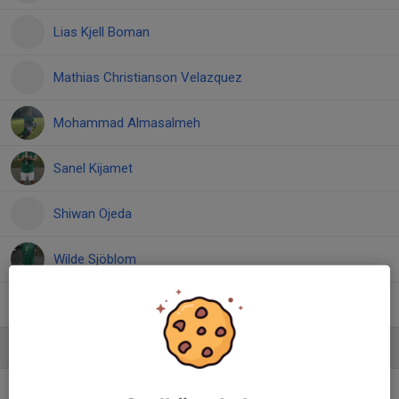
Lias Kjell Boman
Mathias Christianson Velazquez
Mohammad Almasalmeh
Sanel Kijamet
Shiwan Ojeda
Wilde Sjöblom
Zain Sharafi
Ledare
Christoffer Karlsson
Tränare