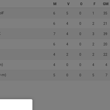
M
V
O
F
GM
oIF
6
5
0
1
35
6
4
0
2
21
K
7
4
0
3
39
6
4
0
2
20
4
2
0
2
22
m)
4
0
0
4
4
9-m)
5
0
0
5
7