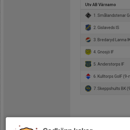
Utv AB Värnamo
1. Smålandstenar G
2. Gislaveds IS
3. Bredaryd Lanna I
4. Gnosjö IF
5. Anderstorps IF
6. Kulltorps GoIF (9-
7. Skeppshults BK (