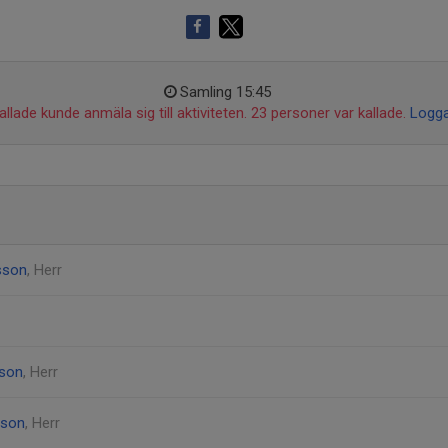
Samling 15:45
llade kunde anmäla sig till aktiviteten. 23 personer var kallade.
Logga
sson
, Herr
sson
, Herr
sson
, Herr