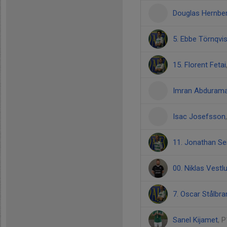
Douglas Hernbe
5. Ebbe Törnqvis
15. Florent Fetai
Imran Abdurama
Isac Josefsson
11. Jonathan Se
00. Niklas Vestl
7. Oscar Stålbra
Sanel Kijamet
, 