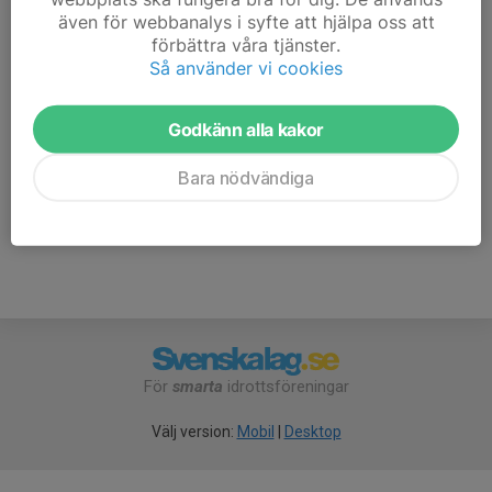
även för webbanalys i syfte att hjälpa oss att
stegen göres från 27/3 Spelprofil: Beaten Path
förbättra våra tjänster.
Vinnare av stegfinalen blev: KIM som slog Wille i finalen
Så använder vi cookies
Cupen 2017
1.Damerna
Godkänn alla kakor
2.Åkarna 3.Heintz 4.Reserverna 5:a No1 Dads 6:a FKV 7:a Mean
Machine 8:a Compact 2000 9:a Mj Måleri 10:a Friends 11:a Team
Bara nödvändiga
SHS 12:a Rolling Stones 13:e Team Torsbyn 14:e Commanders
För
smarta
idrottsföreningar
Välj version:
Mobil
|
Desktop