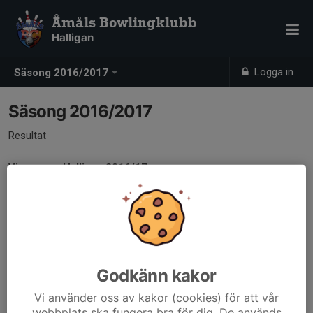
Åmåls Bowlingklubb
Halligan
Logga in
Säsong 2016/2017
Säsong 2016/2017
Resultat
Vinnare av Halligan 2016/17
1:a Mj Måleri& Kakel
2:a Mean Machine
3:a FKV
Singelspel
Singelspelet spelas i 2 klasser. Alla som kvalar kommer att få
Godkänn kakor
spela på finaldagen. Ditt resultat avgör var någonstans på
stegen du hamnar... (Man måste ha varit med i grundomgången
Vi använder oss av kakor (cookies) för att vår
webbplats ska fungera bra för dig. De används
eller cupspelet för att få spela denna stegtävling) Kvalspel till