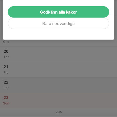
17
Mån
Godkänn alla kakor
18
Bara nödvändiga
Tis
19
Ons
20
Tor
21
Fre
22
Lör
23
Sön
v.35