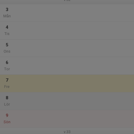
3
Mån
4
Tis
5
Ons
6
Tor
7
Fre
8
Lör
9
Sön
v.33