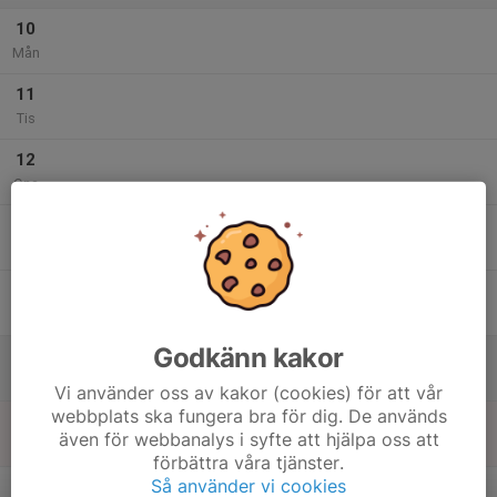
10
Mån
11
Tis
12
Ons
13
Tor
14
Fre
Godkänn kakor
15
Lör
Vi använder oss av kakor (cookies) för att vår
webbplats ska fungera bra för dig. De används
16
även för webbanalys i syfte att hjälpa oss att
Sön
förbättra våra tjänster.
v.34
Så använder vi cookies