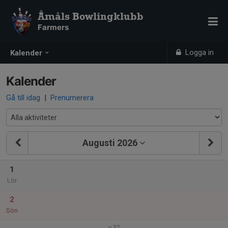
Åmåls Bowlingklubb
Farmers
Logga in
Kalender
Kalender
Gå till idag
|
Prenumerera
Augusti 2026
1
Lör
2
Sön
v.32