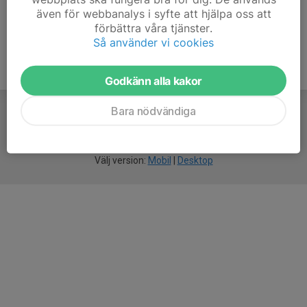
även för webbanalys i syfte att hjälpa oss att
förbättra våra tjänster.
Så använder vi cookies
Godkänn alla kakor
Bara nödvändiga
För
smarta
idrottsföreningar
Välj version:
Mobil
|
Desktop