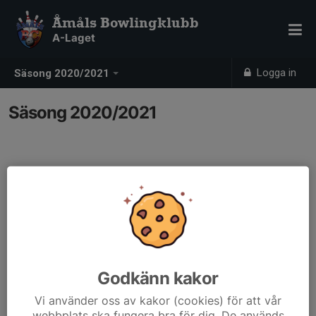
Åmåls Bowlingklubb
A-Laget
Logga in
Säsong 2020/2021
Säsong 2020/2021
Godkänn kakor
Vi använder oss av kakor (cookies) för att vår
webbplats ska fungera bra för dig. De används